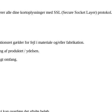
er alle dine kortoplysninger med SSL (Secure Socket Layer) protokol. 
onsret gælder for fejl i materiale og/eller fabrikation.
ng af produktet / ydelsen.
igt omfang.
vi kan overføre det aftalte beløb.