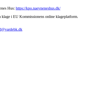
nenes Hus:
https://kpo.naevneneshus.dk/
in klage i EU Kommissionens online klageplatform.
d@vardebk.dk