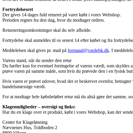
Fortrydelsesret
Der gives 14 dages fuld returret på varer købt i vores Webshop.
Perioden regnes fra den dag, hvor du modtager ordren.
Returneringsomkostninger skal du selv afholde.
Fortrydelse skal anmeldes til os senest 14 efter købet og fra fortrydels
Meddelelsen skal gives pr. mail på
formand@vardebk.dk
. I meddelel
Varens stand, når du sender den retur
Du hæfter kun for eventuel forringelse af varens værdi, som skyldes 
prøve varen på samme måde, som hvis du prøvede den i en fysisk but
Hvis varen er prøvet udover, hvad der er beskrevet ovenfor, betragter v
handelsmæssige værdi.
For at modtage hele købsbeløbet retur må du altså gøre det samme, so
Klagemuligheder – oversigt og links:
Har du en klage over et produkt, købt i vores Webshop, kan der sendes
Center for Klageløsning
Nævnenes Hus, Toldboden 2
8800 Viborg