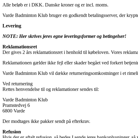
Alle beløb er i DKK. Danske kroner og er incl. moms.
Varde Badminton Klub bruger en godkendt betalingsserver, der krypter
Levering
NOTE: Her skrives jeres egne leveringsformer og betingelser!
Reklamationsret
Der gives 2 års reklamationsret i henhold til købeloven. Vores reklamati
Reklamationen gælder ikke fejl eller skader begået ved forkert betjeni
Varde Badminton Klub vil dække returneringsomkostninger i et rimel
Ved returnering
Rettes henvendelse til og reklamationer sendes til:
Varde Badminton Klub
Pramstedvej 6
6800 Varde
Der modtages ikke pakker sendt på efterkrav.
Refusion
Hvis der er aftalt refusion, så bedes I sende jeres bankoplysninger, så 