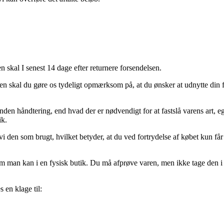
en skal I senest 14 dage efter returnere forsendelsen.
sen skal du gøre os tydeligt opmærksom på, at du ønsker at udnytte din f
anden håndtering, end hvad der er nødvendigt for at fastslå varens art
ik.
i den som brugt, hvilket betyder, at du ved fortrydelse af købet kun får 
m man kan i en fysisk butik. Du må afprøve varen, men ikke tage den i 
 en klage til: